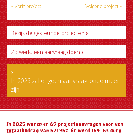
« Vorig project
Volgend project »
Bekijk de gesteunde projecten
›
Zo werkt een aanvraag doen
›
›
In 2026 zal er geen aanvraagronde meer
zijn.
In 2025 waren er 69 projectaanvragen voor een
totaalbedrag van 571.952. Er werd 164.153 euro