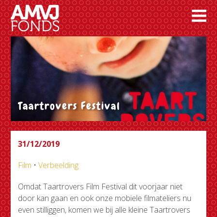
Taartrovers Festival
31/12/2019
Film
•
Verbeelding
Omdat Taartrovers Film Festival dit voorjaar niet
door kan gaan en ook onze mobiele filmateliers nu
even stilliggen, komen we bij alle kleine Taartrovers