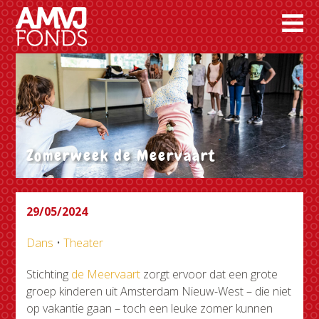
Zomerweek de Meervaart
29/05/2024
Dans
•
Theater
Stichting
de Meervaart
zorgt ervoor dat een grote
groep kinderen uit Amsterdam Nieuw-West – die niet
op vakantie gaan – toch een leuke zomer kunnen