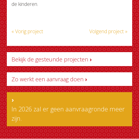
de kinderen.
« Vorig project
Volgend project »
Bekijk de gesteunde projecten
›
Zo werkt een aanvraag doen
›
›
In 2026 zal er geen aanvraagronde meer
zijn.