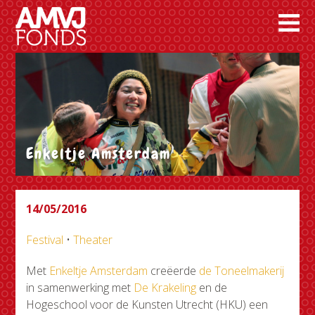
Enkeltje Amsterdam
14/05/2016
Festival
•
Theater
Met
Enkeltje Amsterdam
creëerde
de Toneelmakerij
in samenwerking met
De Krakeling
en de
Hogeschool voor de Kunsten Utrecht (HKU) een