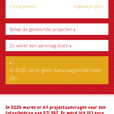
« Vorig project
Volgend project »
Bekijk de gesteunde projecten
›
Zo werkt een aanvraag doen
›
›
In 2026 zal er geen aanvraagronde meer
zijn.
In 2025 waren er 69 projectaanvragen voor een
totaalbedrag van 571.952. Er werd 164.153 euro