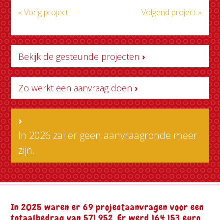
« Vorig project
Volgend project »
Bekijk de gesteunde projecten
›
Zo werkt een aanvraag doen
›
›
In 2026 zal er geen aanvraagronde meer
zijn.
In 2025 waren er 69 projectaanvragen voor een
totaalbedrag van 571.952. Er werd 164.153 euro