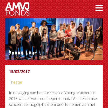
Young Lear
15/03/2017
Theater
In navolging van het succesvolle Young Macbeth in
2015 was er voor een beperkt aantal Amsterdamse
scholen de mogelijkheid om deel te nemen aan het